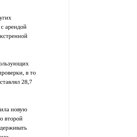
угих 
с арендой 
экстренной 
пользующих 
роверки, в то 
тавлял 28,7  
ила новую 
о второй 
адерживать 
они 