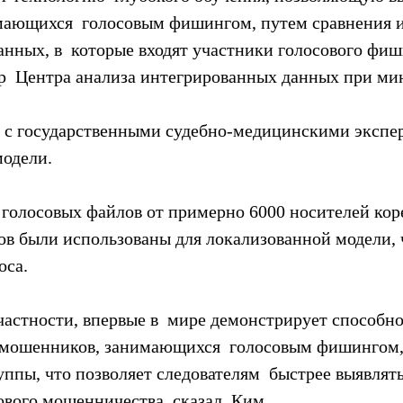
ающихся  голосовым фишингом, путем сравнения их
нных, в  которые входят участники голосового фиши
р  Центра анализа интегрированных данных при ми
 с государственными судебно-медицинскими экспер
модели.
 голосовых файлов от примерно 6000 носителей коре
ов были использованы для локализованной модели, 
оса.
частности, впервые в  мире демонстрирует способно
мошенников, занимающихся  голосовым фишингом,
ппы, что позволяет следователям  быстрее выявлят
ового мошенничества, сказал  Ким.