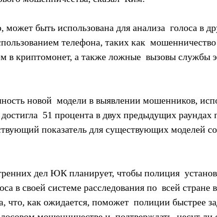
, может быть использована для анализа  голоса в др
спользованием телефона, таких как  мошенничество 
м в криптомонет, а также ложные  вызовы службы 
очность новой  модели в выявлении мошенников, ис
достигла  51 процента в двух предыдущих раундах п
тствующий показатель для существующих моделей сос
ренних дел ЮК планирует, чтобы полиция  установ
оса в своей системе расследования по  всей стране в
а, что, как ожидается, поможет  полиции быстрее з
олосовом мошенничестве и  подтверждать, несут ли 