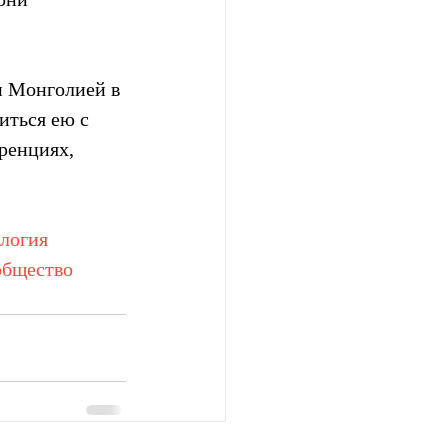
и Монголией в 
иться ею с 
ренциях, 
логия
общество