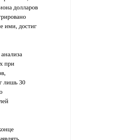
иона долларов 
трировано 
е ими, достиг 
 анализа 
х при 
в, 
г лишь 30 
ю 
лей 
конце 
ыявлять 