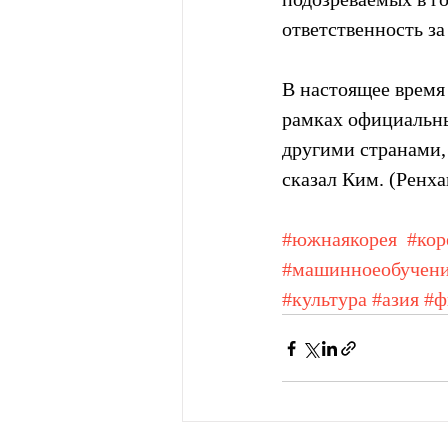
ответственность з
В настоящее время
рамках официальны
другими странами,
сказал Ким. (Ренха
#южнаякорея
#кор
#машинноеобучен
#культура
#азия
#ф