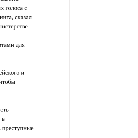
 голоса с 
нга, сказал 
нистерстве.
тами для 
йского и  
чтобы  
сть 
 в 
ь преступные 