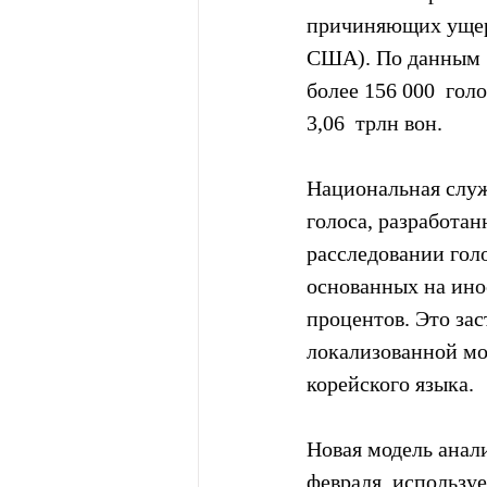
причиняющих ущерб
США). По данным  
более 156 000  го
3,06  трлн вон.
Национальная служ
голоса, разработа
расследовании гол
основанных на ино
процентов. Это зас
локализованной мо
корейского языка.
Новая модель анали
февраля, использу