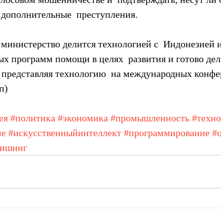
а дополнительные  преступления.
 министерство делится технологией с  Индонезией 
х программ помощи в целях  развития и готово дел
 представляя технологию  на международных конфе
п)
ея
#политика
#экономика
#промышленность
#техно
ие
#искусственныйинтеллект
#программирование
#
ишинг