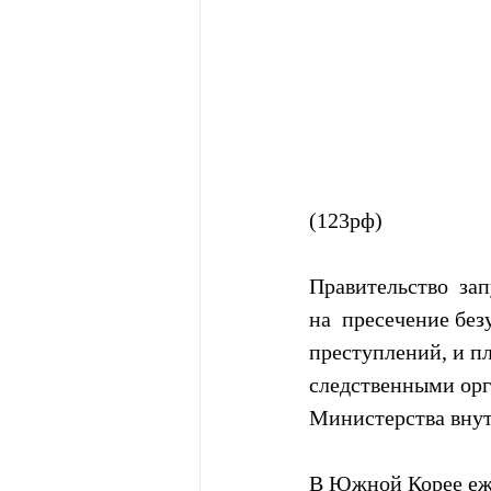
(123рф)
Правительство  за
на  пресечение без
преступлений, и п
следственными орг
Министерства вну
В Южной Корее еже