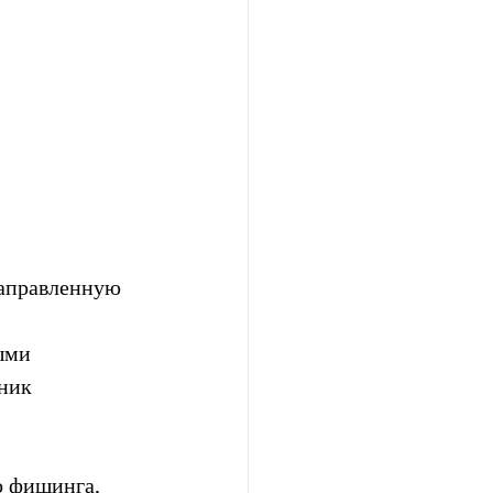
направленную 
 
ыми  
ник  
о фишинга, 