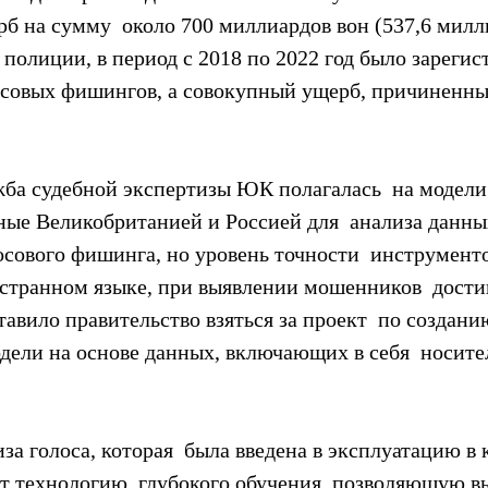
 на сумму  около 700 миллиардов вон (537,6 милл
полиции, в период с 2018 по 2022 год было зарегис
лосовых фишингов, а совокупный ущерб, причиненны
ба судебной экспертизы ЮК полагалась  на модели
нные Великобританией и Россией для  анализа данны
осового фишинга, но уровень точности  инструменто
странном языке, при выявлении мошенников  дости
тавило правительство взяться за проект  по создани
дели на основе данных, включающих в себя  носите
за голоса, которая  была введена в эксплуатацию в 
ет технологию  глубокого обучения, позволяющую в