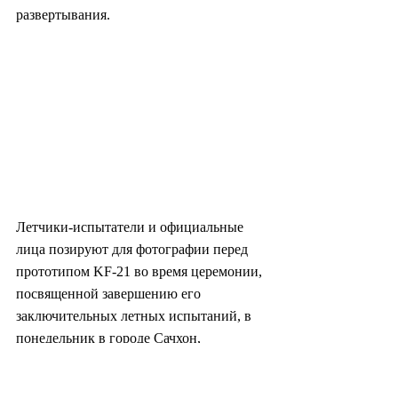
развертывания.
Летчики-испытатели и официальные 
лица позируют для фотографии перед 
прототипом KF-21 во время церемонии, 
посвященной завершению его 
заключительных летных испытаний, в 
понедельник в городе Сачхон, 
провинция Южная Кёнсан (Управление 
программы оборонных закупок ЮК)