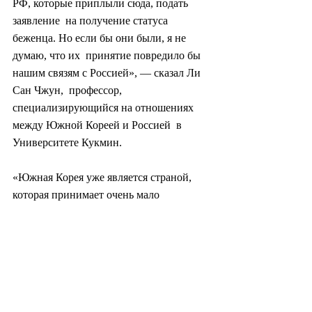
РФ, которые приплыли сюда, подать 
заявление  на получение статуса 
беженца. Но если бы они были, я не 
думаю, что их  принятие повредило бы 
нашим связям с Россией», — сказал Ли 
Сан Чжун,  профессор, 
специализирующийся на отношениях 
между Южной Кореей и Россией  в 
Университете Кукмин.
«Южная Корея уже является страной, 
которая принимает очень мало 
беженцев», — отметил он.
Он  сказал, что Южная Корея приняла 
«корёин» — этнических корейцев,  
проживающих в постсоветских странах 
— из Украины, но что страна могла бы  