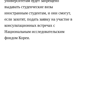
университетам будет запрещено 
выдавать студенческие визы 
иностранным студентам, и они смогут, 
если захотят, подать заявку на участие в 
консультационных встречах с 
Национальным исследовательским 
фондом Кореи.
Более подробную информацию об 
университетах, признанных за свою 
компетентность в области 
интернационализации, можно найти на 
сайтах 
www.studyinkorea.go.kr
 или 
www.nrf.re.kr
. Министерство 
образования ЮК также планирует 
предоставить дополнительную 
информацию дипломатическим 