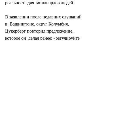
реальность для  миллиардов людей.
В заявлении после недавних слушаний 
в  Вашингтоне, округ Колумбия, 
Цукерберг повторил предложение, 
которое он  делал ранее: «регулируйте 
нас». «Я не верю, что частные компании 
должны  принимать все решения 
самостоятельно», — написал он в 
Facebook. «Мы  стремимся делать свою 
работу как можно лучше, но на каком-то 
уровне  подходящим органом для 
оценки компромиссов между 
различными типами  социальной 
справедливости является наш 
демократически избранный  Конгресс».
Цукерберг прав: Конгресс 