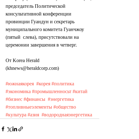
председатель Политической 
консультативной конференции  
провинции Гуандун и секретарь 
муниципального комитета Гуанчжоу 
(пятый  слева), присутствовали на 
церемонии завершения в четверг.
От Korea Herald 
(khnews@heraldcorp.com)
#южнаякорея
#корея
#политика
#экономика
#промышленносьт
#китай
#бизнес
#финансы
#энергетика
#топливныеэлементы
#общество
#культура
#азия
#водороднаяэнергетика