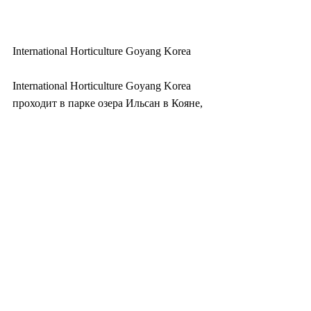
International Horticulture Goyang Korea
International Horticulture Goyang Korea 
проходит в парке озера Ильсан в Кояне, 
провинция Кёнги, до 28 февраля.
Ежегодный  фестиваль включает в себя 
выставку уникальных и редких 
растений,  внутренний сад, украшенный 
произведениями искусства из цветов,  
тематические парки под открытым 
небом, конкурсы цветочных 
композиций и  другие культурные 
мероприятия.