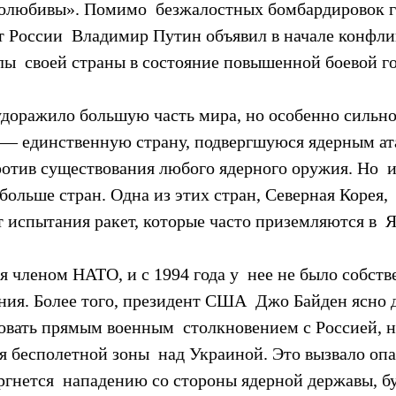
олюбивы». Помимо  безжалостных бомбардировок г
т России  Владимир Путин объявил в начале конфлик
лы  своей страны в состояние повышенной боевой г
удоражило большую часть мира, но особенно сильно
— единственную страну, подвергшуюся ядерным ата
ротив существования любого ядерного оружия. Но  и
больше стран. Одна из этих стран, Северная Корея, 
т испытания ракет, которые часто приземляются в  
я членом НАТО, и с 1994 года у  нее не было собств
ния. Более того, президент США  Джо Байден ясно д
ковать прямым военным  столкновением с Россией, н
 бесполетной зоны  над Украиной. Это вызвало опас
гнется  нападению со стороны ядерной державы, буд