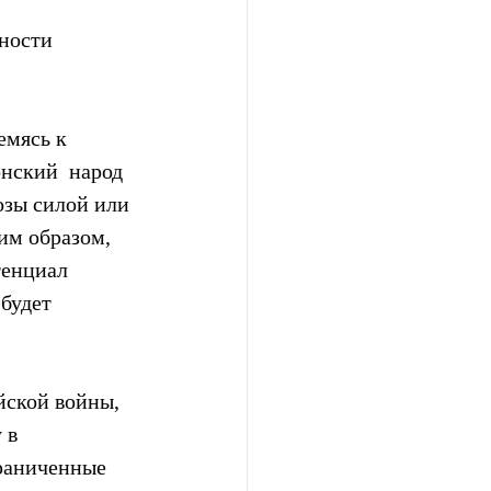
ности 
мясь к  
нский  народ 
озы силой или 
им образом, 
тенциал 
будет 
йской войны,  
в  
раниченные 