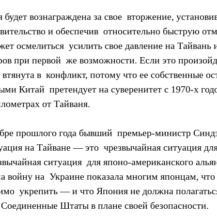
 будет вознаграждена за свое  вторжение, установив
вительство и обеспечив  относительно быструю отм
ет осмелиться  усилить свое давление на Тайвань 
ров при первой  же возможности. Если это произойд
втянута в  конфликт, потому что ее собственные ос
ыми Китай  претендует на суверенитет с 1970-х годо
илометрах от Тайваня.
абре прошлого года бывший  премьер-министр Синдз
уация на Тайване — это  чрезвычайная ситуация для
звычайная ситуация  для японо-американского альян
 войну на  Украине показала многим японцам, что 
имо  укрепить — и что Япония не должна полагатьс
 Соединенные Штаты в плане своей безопасности.