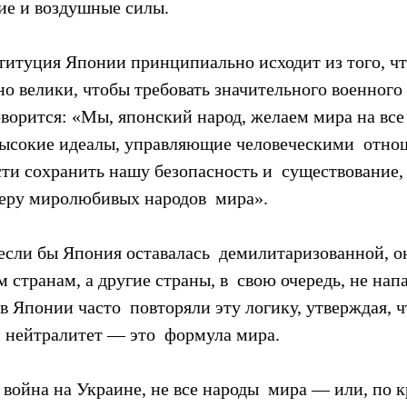
ие и воздушные силы.
ституция Японии принципиально исходит из того, чт
но велики, чтобы требовать значительного военного
оворится: «Мы, японский народ, желаем мира на все 
высокие идеалы, управляющие человеческими  отно
и сохранить нашу безопасность и  существование, 
веру миролюбивых народов  мира».
если бы Япония оставалась  демилитаризованной, он
 странам, а другие страны, в  свою очередь, не нап
в Японии часто  повторяли эту логику, утверждая, ч
 нейтралитет — это  формула мира.
 война на Украине, не все народы  мира — или, по к