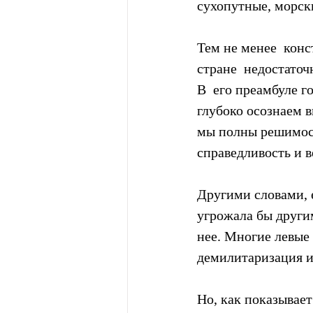
сухопутные, морск
Тем не менее  кон
стране  недостаточ
В  его преамбуле г
глубоко осознаем 
мы полны решимост
справедливость и 
Другими словами, 
угрожала бы другим
нее. Многие левые 
демилитаризация и
Но, как показывает