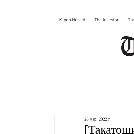
K-pop Herald
The Investor
Th
28 мар. 2022 г.
[Такатош