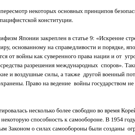
 пересмотр некоторых основных принципов безопас
 пацифистской конституции.
ифизм Японии закреплен в статье 9: «Искренне стре
ру, основанному на справедливости и порядке, япо
тся от войны как суверенного права нации и от  угр
 средства разрешения международных  споров». Так
кие и воздушные силы, а также  другой военный по
охранены. Право на ведение  войны государством не 
тировалась несколько более свободно во время Коре
некоторую способность к самообороне. В 1954 году 
вым Законом о силах самообороны были созданы  ог