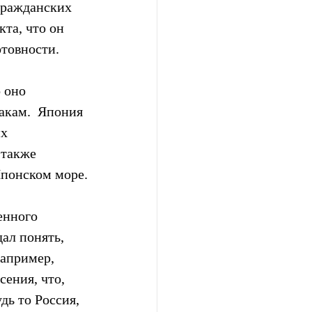
ражданских 
та, что он 
отовности.
 оно  
кам.  Япония 
х 
 также 
Японском море.
енного 
ал понять, 
апример, 
ения, что, 
ь то Россия, 