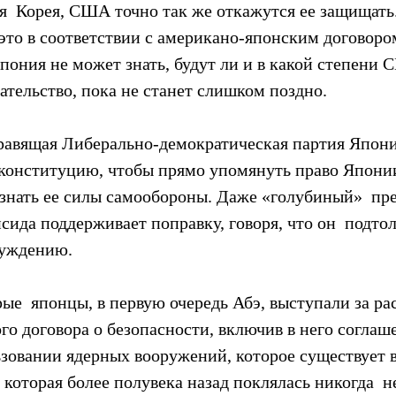
я  Корея, США точно так же откажутся ее защищать
 это в соответствии с американо-японским договором
пония не может знать, будут ли и в какой степени 
ательство, пока не станет слишком поздно.
 правящая Либерально-демократическая партия Япони
 конституцию, чтобы прямо упомянуть право Японии
знать ее силы самообороны. Даже «голубиный»  пр
ида поддерживает поправку, говоря, что он  подтол
суждению.
рые  японцы, в первую очередь Абэ, выступали за ра
о договора о безопасности, включив в него соглаше
зовании ядерных вооружений, которое существует в
которая более полувека назад поклялась никогда  н