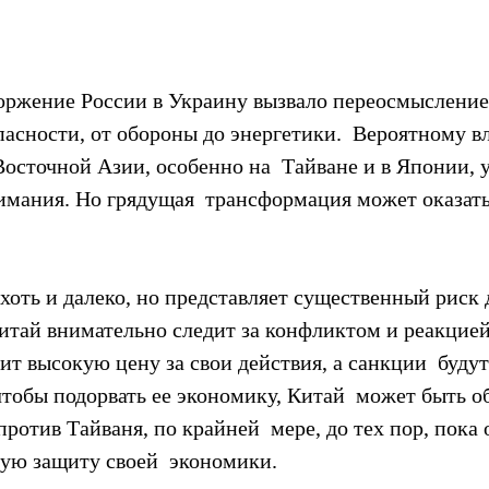
торжение России в Украину вызвало переосмысление
опасности, от обороны до энергетики.  Вероятному 
Восточной Азии, особенно на  Тайване и в Японии, 
имания. Но грядущая  трансформация может оказать
хоть и далеко, но представляет существенный риск д
итай внимательно следит за конфликтом и реакцией 
ит высокую цену за свои действия, а санкции  будут
чтобы подорвать ее экономику, Китай  может быть о
ротив Тайваня, по крайней  мере, до тех пор, пока 
ую защиту своей  экономики.