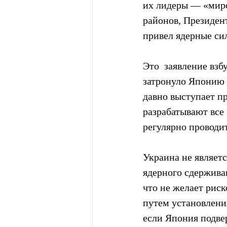
их лидеры — «мир
районов, Президен
привел ядерные си
Это  заявление взб
затронуло Японию 
давно выступает п
разрабатывают все 
регулярно проводи
Украина не являетс
ядерного сдержива
что не желает рис
путем установления
если Япония подвер