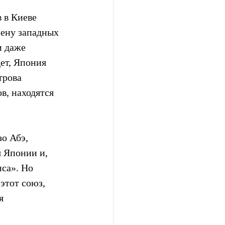
 в Киеве 
ену западных 
и даже 
ет, Япония 
трова 
в, находятся 
о Абэ, 
 Японии и, 
са». Но 
этот союз, 
я 