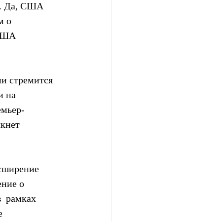
. Да, США 
 о  
США  
и стремится  
 на  
емьер-
кнет 
сширение  
ние о  
  рамках 
е 