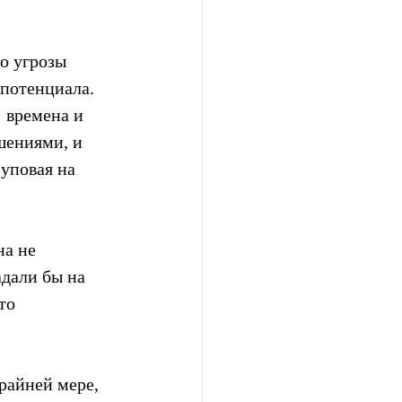
о угрозы 
 потенциала. 
 времена и 
шениями, и 
уповая на 
а не 
адали бы на 
то 
райней мере, 