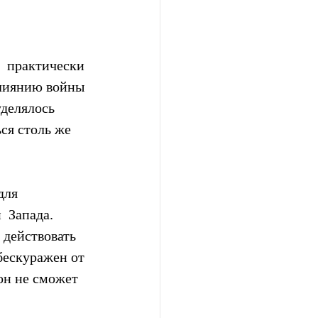
  практически 
влиянию войны 
уделялось 
ся столь же 
ля  
 Запада. 
 действовать 
бескуражен от 
он не сможет 