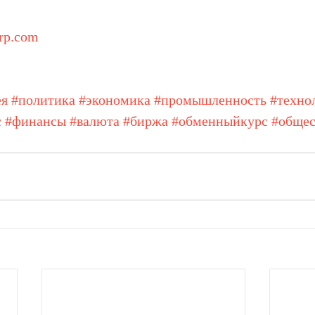
orp.com
ея
#политика
#экономика
#промышленность
#техно
с
#финансы
#валюта
#биржа
#обменныйкурс
#общес