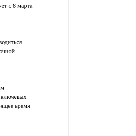
ет с 8 марта 
водиться 
очной 
ым 
з ключевых 
оящее время 