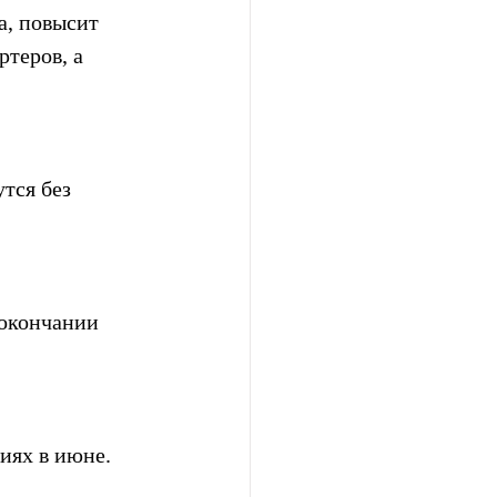
а, повысит 
теров, а 
тся без 
 окончании 
иях в июне.