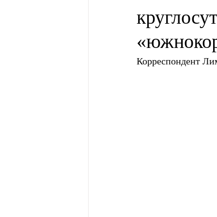
круглосу
«южнокор
Корреспондент Ли