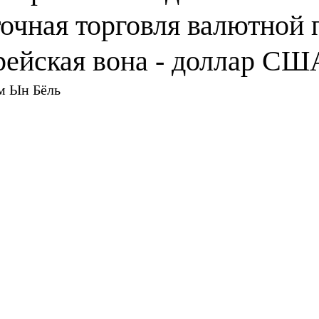
точная торговля валютной 
ейская вона - доллар СШ
м Ын Бёль 