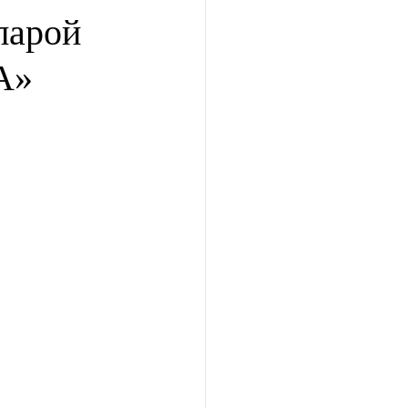
парой
А»