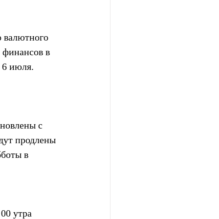
о валютного 
 финансов в 
 6 июля.
новлены с 
дут продлены 
бботы в 
:00 утра 