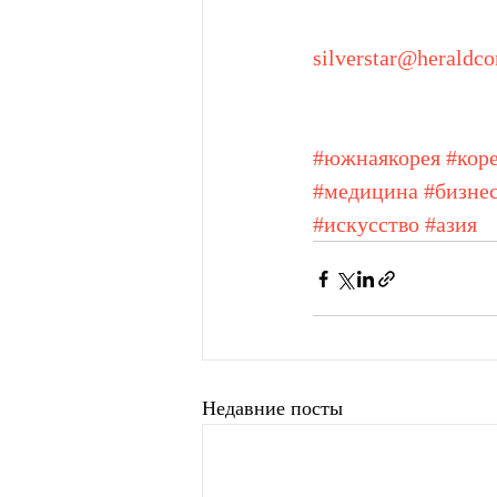
silverstar@heraldc
#южнаякорея
#кор
#медицина
#бизне
#искусство
#азия
Недавние посты