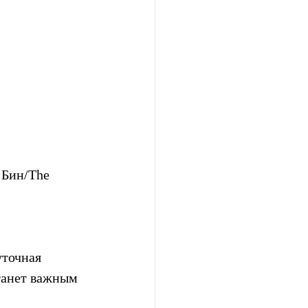
 Бин/The 
точная 
танет важным 