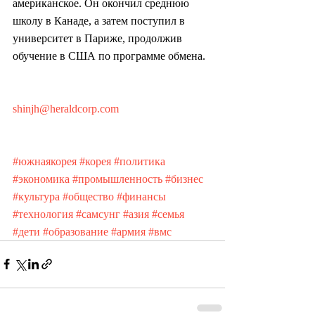
американское. Он окончил среднюю 
школу в Канаде, а затем поступил в 
университет в Париже, продолжив 
обучение в США по программе обмена.
shinjh@heraldcorp.com
#южнаякорея
#корея
#политика
#экономика
#промышленность
#бизнес
#культура
#общество
#финансы
#технология
#самсунг
#азия
#семья
#дети
#образование
#армия
#вмс