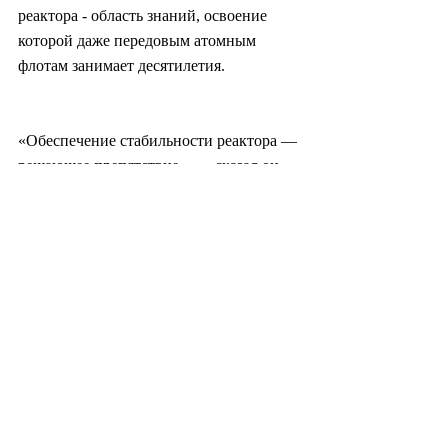
реактора - область знаний, освоение 
которой даже передовым атомным 
флотам занимает десятилетия.
«Обеспечение стабильности реактора — 
решающее препятствие», — сказал он. 
«Скорость предоставления российской 
помощи и ее масштабы определят, когда 
подводная лодка действительно сможет 
быть введена в строй».
Между тем Ким Чен Ын обвинил Сеул в 
«усугублении нестабильности» в связи 
с его собственными исследованиями 
возможностей атомных подводных 
лодок и пообещал в ответ ускорить 