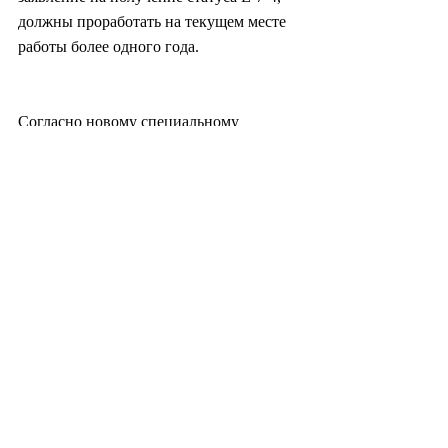
должны проработать на текущем месте 
работы более одного года.
Согласно новому специальному 
правилу, если работники были 
вынуждены сменить место работы в 
связи с непредвиденными 
обстоятельствами, период их работы на 
предыдущем месте будет учитываться 
при подсчете стажа.
seungku99@heraldcorp.com
#южнаякорея
#корея
#политика
#экономика
#промышленность