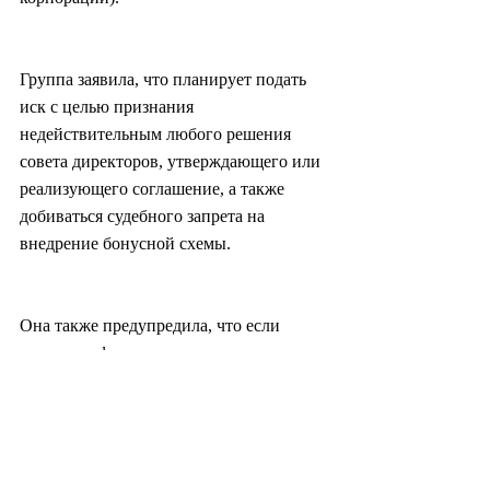
Группа заявила, что планирует подать 
иск с целью признания 
недействительным любого решения 
совета директоров, утверждающего или 
реализующего соглашение, а также 
добиваться судебного запрета на 
внедрение бонусной схемы.
Она также предупредила, что если 
члены профсоюза отклонят 
предварительное соглашение и устроят 
забастовку с требованием введения 
новой системы вознаграждения, 
привязанной к операционной прибыли, 
группа может потребовать возмещения 