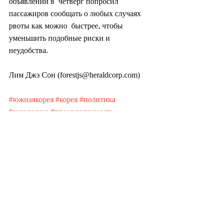
объявлении в  четверг попросил 
пассажиров сообщать о любых случаях 
рвоты как можно  быстрее, чтобы 
уменьшить подобные риски и 
неудобства.
Лим Джэ Сон (forestjs@heraldcorp.com)
#южнаякорея
#корея
#политика
#экономика
#промышленность
#общество
#культура
#бизнес
#социология
#психология
#здоровье
#медицина