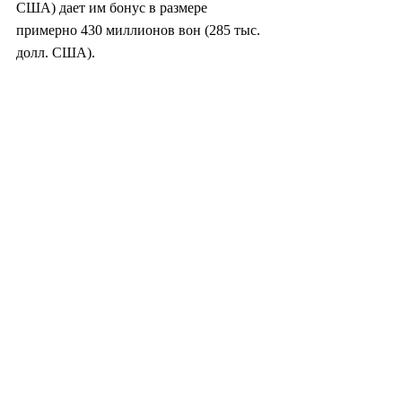
США) дает им бонус в размере 
примерно 430 миллионов вон (285 тыс. 
долл. США).
Сотрудники подразделений фаундри и 
систем на основе БИС в этом году в 
основном получат минимальную, 
общую по всем подразделениям DS 
выплату, оцениваемую в 160 млн вон 
(106 тыс. долл. США), поскольку 
«штрафные санкции» для убыточных 
подразделений отложены на один год. С 
2027 года убыточные подразделения 
будут получать только 60% от общей 
ставки выплат, рассчитанной из общего 
фонда DS.