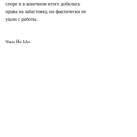
споре и в конечном итоге добились 
права на забастовку, но фактически не 
ушли с работы.
Чжи Йе Ын
yeeun@heraldcorp.com
#южнаякорея
#корея
#политика
#экономика
#промышленность
#самсунг
#работа
#профсоюз
#азия
#общество
#культура
#бизнес