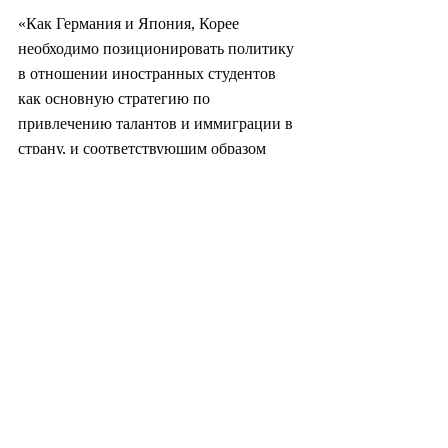
«Как Германия и Япония, Корее 
необходимо позиционировать политику 
в отношении иностранных студентов 
как основную стратегию по 
привлечению талантов и иммиграции в 
страну, и соответствующим образом 
перестроить свои системы», — сказал 
он.
Ким также призвал к созданию 
интегрированной платформы, которая 
бы в режиме реального времени 
связывала данные об иностранных 
студентах, на данный момент 
хранящиеся отдельно в Министерстве 
юстиции, Министерстве образования и 