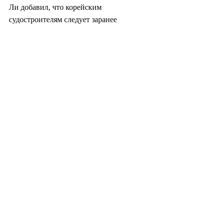
Ли добавил, что корейским 
судостроителям следует заранее 
стремиться обеспечить себе 
преимущество перед японскими и 
индийскими конкурентами, поскольку 
ожидается обострение конкуренции 
после того, как рынок американских 
военных кораблей станет открытым для 
зарубежных верфей в странах-
союзниках.
Ранее Корея считала инициативу 
MASGA одним из ключевых факторов 
заключения окончательного тарифного 
соглашения с США в конце прошлого 
месяца, поскольку Президент США 
Дональд Трамп неоднократно 