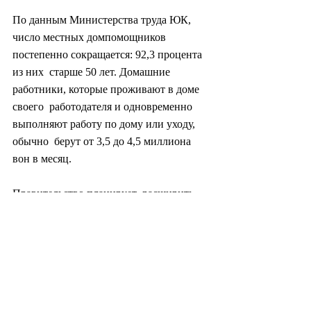
По данным Министерства труда ЮК,  
число местных домпомощников 
постепенно сокращается: 92,3 процента 
из них  старше 50 лет. Домашние 
работники, которые проживают в доме 
своего  работодателя и одновременно 
выполняют работу по дому или уходу, 
обычно  берут от 3,5 до 4,5 миллиона 
вон в месяц.
Правительство планирует  расширить 
услугу на другие части страны после 
проведения анализа  эффективности 
пилотного проекта (Yonhap).
#южнаякорея
#корея
#политика
#экономика
#промышленность