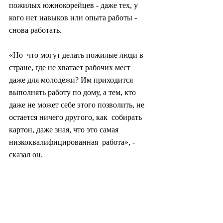
пожилых южнокорейцев - даже тех, у 
кого нет навыков или опыта работы - 
снова работать.
«Но  что могут делать пожилые люди в 
стране, где не хватает рабочих мест  
даже для молодежи? Им приходится 
выполнять работу по дому, а тем, кто  
даже не может себе этого позволить, не 
остается ничего другого, как  собирать 
картон, даже зная, что это самая 
низкоквалифицированная  работа», - 
сказал он.
По словам профессора, простых 
способов  решить проблему бедности 
среди пожилых людей не существуют, 
поскольку  пожилые люди уже являются 