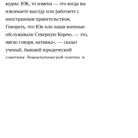
кодекс ЮК, то измена — это когда вы 
извлекаете выгоду или работаете с 
иностранным правительством. 
Говорить, что Юн или наши военные 
обслуживали Северную Корею, — это, 
мягко говоря, натяжка», — сказал 
ученый, бывший юридический 
советник Демократической партии, в 
интервью корреспонденту The Korea 
Herald в январе.
Обвинение в измене в конечном итоге 
было снято с законопроекта.
paulkerry@heraldcorp.com