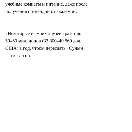
учебные комнаты и питание, даже после 
получения стипендий от академий.
«Некоторые из моих друзей тратят до 
50–60 миллионов (33 800–40 560 долл. 
США) в год, чтобы пересдать «Сунын» 
— сказал он.
junheee@heraldcorp.com
#южнаякорея
#корея
#политика
#экономика
#промышленность
#технология
#медицина
#бизнес
#финансы
#образование
#учеба
#вузы
#поступление
#карьера
#лекций