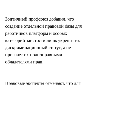
Зонтичный профсоюз добавил, что 
создание отдельной правовой базы для 
работников платформ и особых 
категорий занятости лишь укрепит их 
дискриминационный статус, а не 
признает их полноправными 
обладателями прав.
Правовые эксперты отмечают, что для 
обеспечения эффективной защиты 
независимых подрядчиков потребуется 
дополнительное законодательство, 
указывая на то, что опора на 
юридические презумпции имеет 
существенные ограничения в борьбе с 