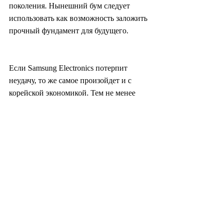
поколения. Нынешний бум следует 
использовать как возможность заложить 
прочный фундамент для будущего.
Если Samsung Electronics потерпит 
неудачу, то же самое произойдет и с 
корейской экономикой. Тем не менее 
некоторые политики и связанные с 
ними общественные организации 
призывают к «нереалистичному» 
переносу уже строящегося 
полупроводникового комплекса в 
провинции Чолла, которые являются их 
политической базой. В то время как 
исследовательские лаборатории 
американских и китайских 
полупроводниковых компаний 