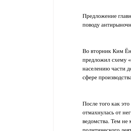
Предложение главн
поводу антирыноч
Во вторник Ким Ён
предложил схему «
населению части до
сфере производств
После того как эт
отмахнулась от нег
ведомства. Тем не 
политического дея