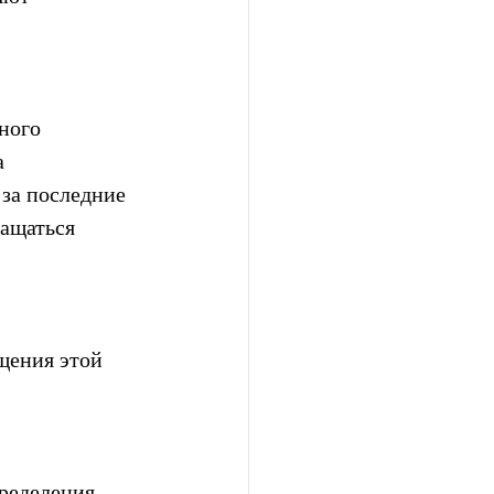
ного 
 
за последние 
ращаться 
щения этой 
ределения 