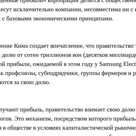
денные прибыли» корпораций делятся с общественно
несут исключительно компании, несовместима ни с
и с базовыми экономическими принципами.
ение Кима создает впечатление, что правительство 
 долю от сотен триллионов вон (десятков миллиардо
 прибыли, ожидаемой в этом году у Samsung Electr
как профсоюзы, субподрядчики, группы фермеров и р
ются за свою долю.
лучают прибыль, правительство взимает свою долю 
огов. Это механизм, посредством которого прибыль
я в обществе в условиях капиталистической рыночн