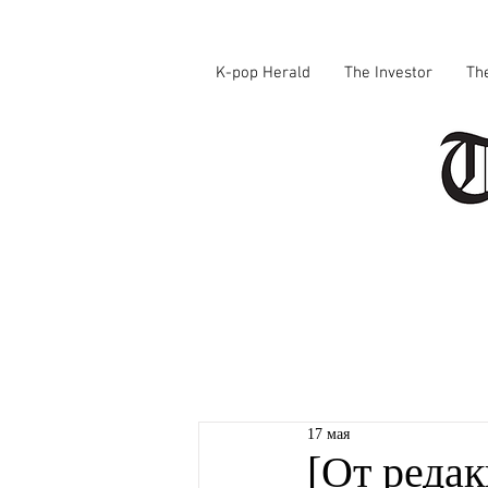
K-pop Herald
The Investor
Th
17 мая
[От реда