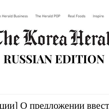
e Herald Business
The Herald POP
Real Foods
Inspire
RUSSIAN EDITION
кции] О предложении ввес