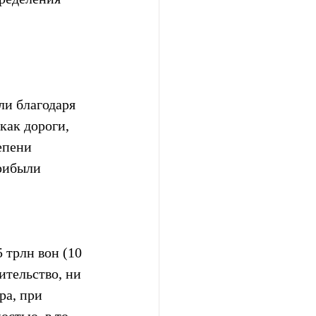
и благодаря 
как дороги, 
епени 
рибыли 
 трлн вон (10 
тельство, ни 
ра, при 