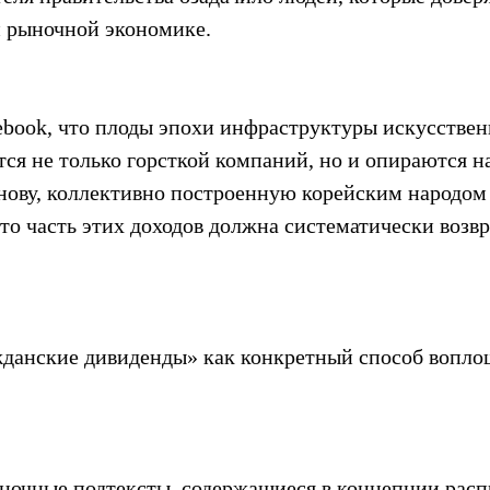
 рыночной экономике.
ebook, что плоды эпохи инфраструктуры искусствен
ся не только горсткой компаний, но и опираются на
ву, коллективно построенную корейским народом 
что часть этих доходов должна систематически возв
данские дивиденды» как конкретный способ вопло
ночные подтексты, содержащиеся в концепции расп