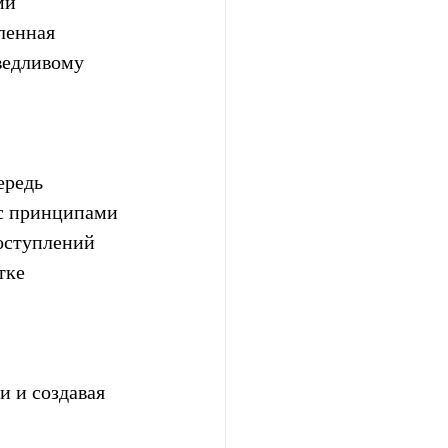
ми 
ленная 
ведливому 
ередь 
 с принципами 
оступлений 
тке 
 и создавая 