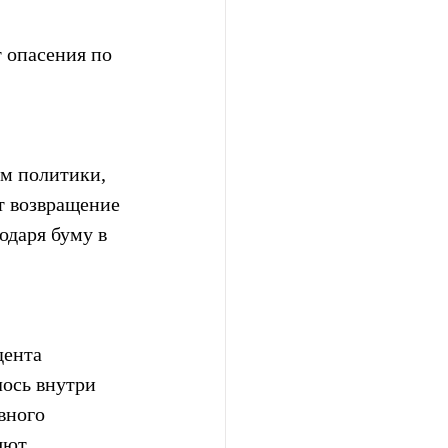
 опасения по 
м политики, 
т возвращение 
одаря буму в 
дента 
лось внутри 
вного 
яют 