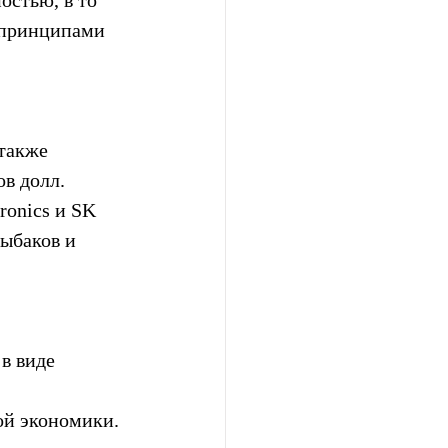
стью, в то 
 принципами 
также 
в долл. 
onics и SK 
ыбаков и 
в виде 
 
ой экономики. 