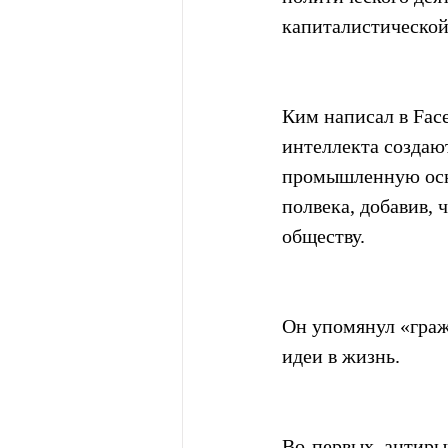
капиталистической
Ким написал в Fac
интеллекта создают
промышленную осно
полвека, добавив, 
обществу.
Он упомянул «граж
идеи в жизнь.
Во-первых, антиры