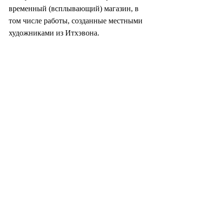
временный (всплывающий) магазин, в 
том числе работы, созданные местными 
художниками из Итхэвона.
Представление диско-аэробики 
проходит во время «Фестиваля 
предлетнего пикника» в Итхэвоне в 
Ёнсан-гу, центральном Сеуле, 15 июня 