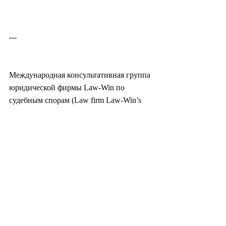
---
Международная консультативная группа 
юридической фирмы Law-Win по 
судебным спорам (Law firm Law-Win’s 
international litigation advisory team) была 
создана для эффективного разрешения 
внутренних и международных 
правовых споров без языковых 
барьеров, работая с компетентными 
адвокатами, специализирующимися в 
различных практических областях, 
таких как уголовное право, гражданское 
право, банкротство и т. д., а также с 49 