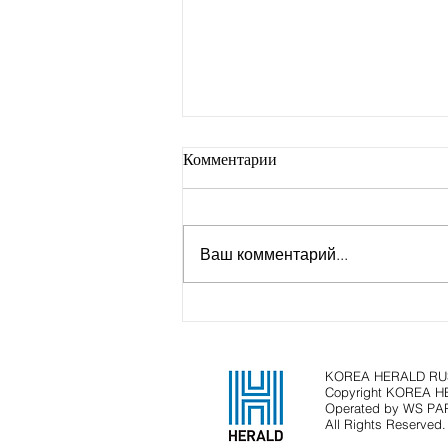
Комментарии
Ваш комментарий...
Самый сложный этап в к-поп
наступает после дебюта, а
дебют одной группы может
обходиться до 3,6 млн. долл.
KOREA HERALD RUS
Copyright KOREA 
США
Operated by WS P
All Rights Reserved.