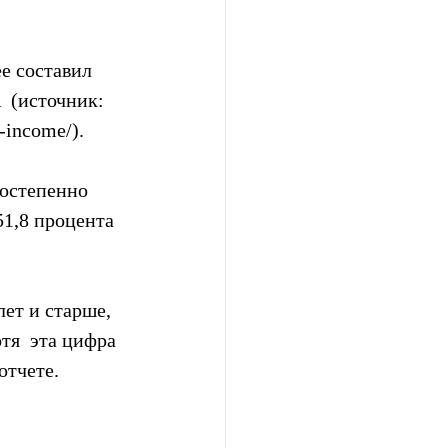
 составил  
 (источник:  
-income/).
остепенно  
51,8 процента 
ет и старше,  
тя  эта цифра 
отчете.