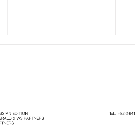
Собираетесь переехать в
Коре
Корею с детьми? Вот как
возг
устроена ее школьная система
инте
упра
SIAN EDITION
Tel.: +82-2-64
HERALD & WS PARTNERS
зате
ARTNERS
солн