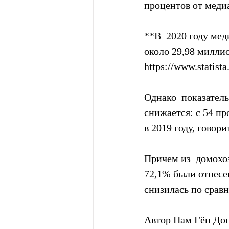
процентов от меди
**В  2020 году ме
около 29,98 милли
https://www.statist
Однако  показатель
снижается: с 54 про
в 2019 году, говори
Причем из  домохоз
72,1% были отнесен
снизилась по сравн
Автор Нам Гён Дон