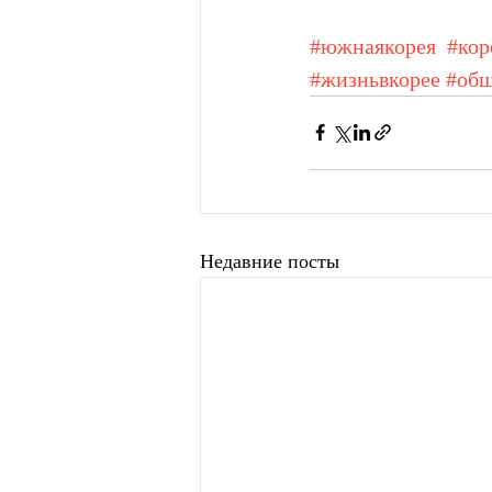
#южнаякорея
#кор
#жизньвкорее
#общ
Недавние посты