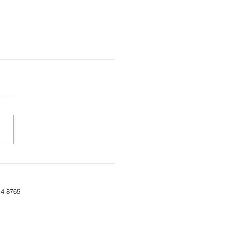
йская компания PARU
лавит разработку
грированной системы по
влению урожаем и
14-8765
нением с помощью
ечных электростанции