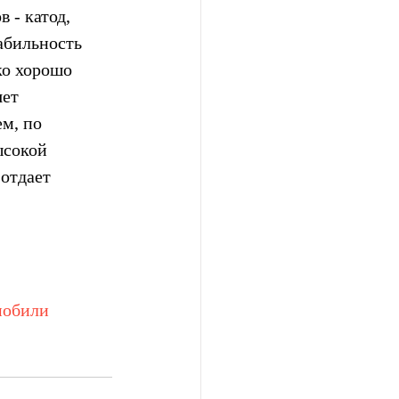
 - катод, 
абильность 
ко хорошо 
ет 
м, по 
сокой  
отдает 
мобили