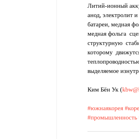
Литий-ионный акку
анод, электролит и
батареи, медная фо
медная фольга  сц
структурную  стаб
которому  движутся
теплопроводностью,
выделяемое изнутр
Ким Бён Ук (
kbw@h
#южнаякорея
#кор
#промышленность