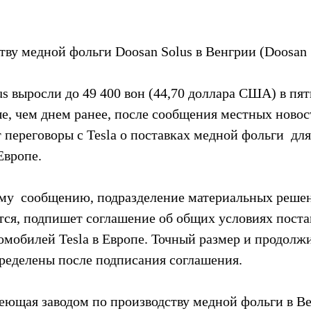
тву медной фольги Doosan Solus в Венгрии (Doosan 
s выросли до 49 400 вон (44,70 доллара США) в пятн
е, чем днем ранее, после сообщения местных новост
 переговоры с Tesla о поставках медной фольги  для
Европе.
му  сообщению, подразделение материальных реше
ется, подпишет соглашение об общих условиях поста
омобилей Tesla в Европе. Точный размер и продолжи
пределены после подписания соглашения.
деющая заводом по производству медной фольги в Ве