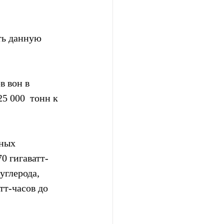
ть данную 
 вон в  
5 000  тонн к 
ных 
70 гигаватт-
углерода, 
тт-часов до 