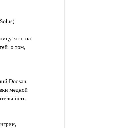
Solus)
ицу, что  на 
ей  о том, 
 
ний Doosan 
вки медной 
тельность  
нгрии,  