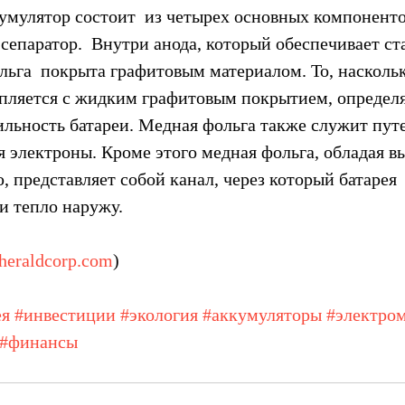
мулятор состоит  из четырех основных компонентов
 сепаратор.  Внутри анода, который обеспечивает ст
льга  покрыта графитовым материалом. То, насколь
епляется с жидким графитовым покрытием, определя
ильность батареи. Медная фольга также служит путе
 электроны. Кроме этого медная фольга, обладая вы
 представляет собой канал, через который батарея  
и тепло наружу.
eraldcorp.com
)
ея
#инвестиции
#экология
#аккумуляторы
#электро
#финансы