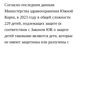
Согласно последним данным 
Министерства здравоохранения Южной 
Кореи, в 2023 году в общей сложности 
229 детей, подлежащих защите (в 
соответствии с Законом ЮК о защите 
детей таковыми являются дети, которые 
не имеют защитника или разлучены с 
защитником), были помещены в новые 
семьи. Из них 150 были усыновлены 
внутри страны, а 79 — за границей.
«Усыновление по-прежнему 
осуществляется на частном уровне, где 
начинающие усыновители 
самостоятельно ищут агентства. Кроме 
того, усыновление во многом основано 
на предпочтениях усыновителей, а не 