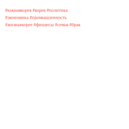
#южнаякорея
#корея
#политика
#экономика
#промышленность
#жизньвкорее
#финансы
#семья
#брак
#общество
#культура
#кредиты
#социология
#психология
Недавние посты
Смотреть все