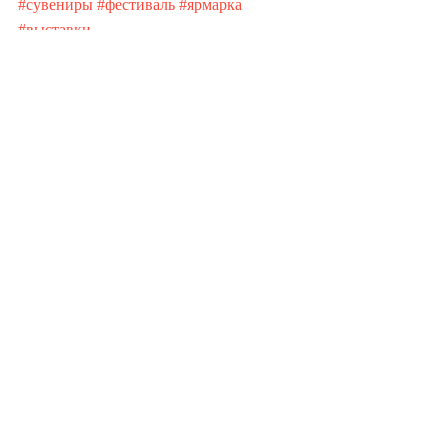
#сувениры
#фестиваль
#ярмарка
#выставки
Недавние посты
Смотреть все