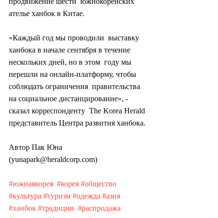
продвижение шести  южнокорейских 
ателье ханбок в Китае.
«Каждый год мы проводили  выставку 
ханбока в начале сентября в течение 
нескольких дней, но в этом  году мы 
перешли на онлайн-платформу, чтобы 
соблюдать ограничения  правительства 
на социальное дистанцирование», - 
сказал корреспонденту  The Korea Herald 
представитель Центра развития ханбока.
Автор Пак Юна 
(yunapark@heraldcorp.com)
#южнаякорея
#корея
#общество
#культура
#туризм
#одежда
#азия
#ханбок
#традиции
#распродажа