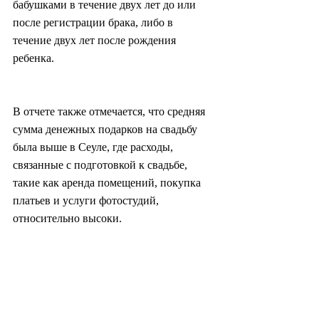
бабушками в течение двух лет до или 
после регистрации брака, либо в 
течение двух лет после рождения 
ребенка.
В отчете также отмечается, что средняя 
сумма денежных подарков на свадьбу 
была выше в Сеуле, где расходы, 
связанные с подготовкой к свадьбе, 
такие как аренда помещений, покупка 
платьев и услуги фотостудий, 
относительно высоки.
Средний размер денежного подарка на 
свадьбу в Сеуле составил 134 000 вон 
(90 долл. США), за ним следуют Пусан 