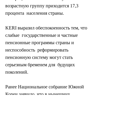
возрастную группу приходится 17,3 
процента  населения страны.
KERI выразил обеспокоенность тем, что 
слабые  государственные и частные 
пенсионные программы страны и 
неспособность  реформировать 
пенсионную систему могут стать 
серьезным бременем для  будущих 
поколений.
Ранее Национальное собрание Южной 
Кореи заявило, что в нынешних 
условиях государственная пенсия будет 
исчерпана к 2055 году.
«Необходимо  оживить рынок частного 
страхования и пенсионного 