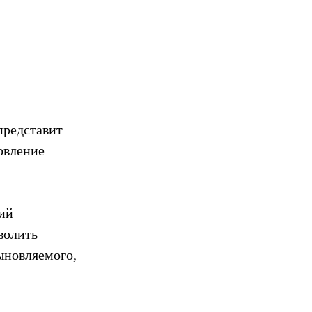
редставит  
вление  
ий 
волить 
ыновляемого, 