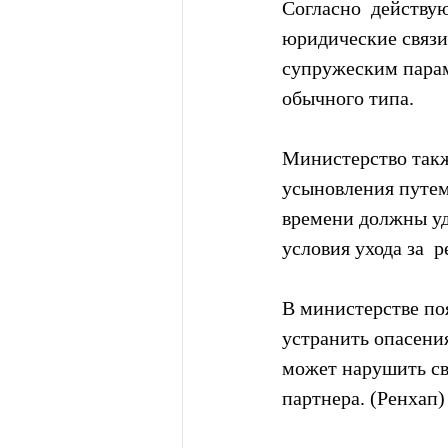
Согласно  действу
юридические связи
супружеским парам,
обычного типа.
Министерство такж
усыновления путем 
времени должны уд
условия ухода за  
В министерстве поя
устранить опасения
может нарушить св
партнера. (Ренхап)