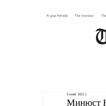
K-pop Herald
The Investor
Th
9 нояб. 2021 г.
Минюст 