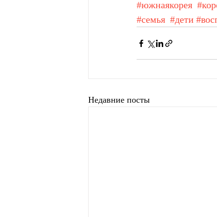
#южнаякорея
#кор
#семья
#дети
#вос
Недавние посты