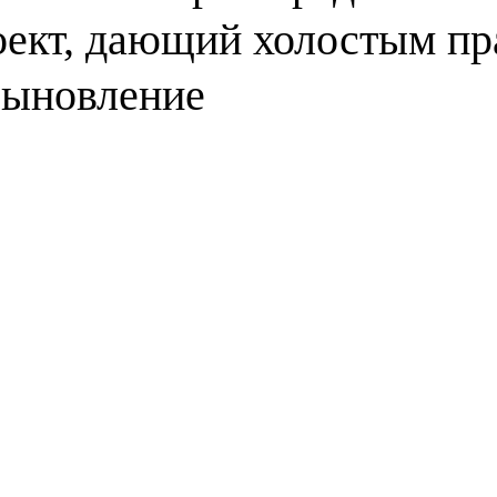
оект, дающий холостым пр
сыновление