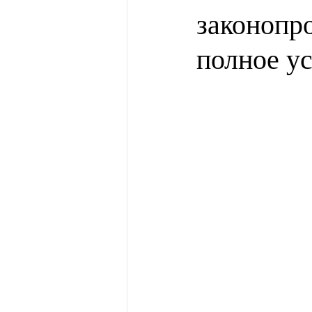
законопр
полное у