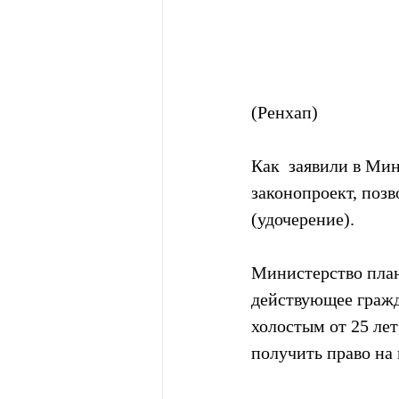
(Ренхап)
Как  заявили в Ми
законопроект, поз
(удочерение).
Министерство план
действующее гражд
холостым от 25 ле
получить право на