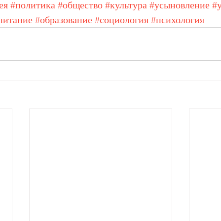
ея
#политика
#общество
#культура
#усыновление
#
питание
#образование
#социология
#психология