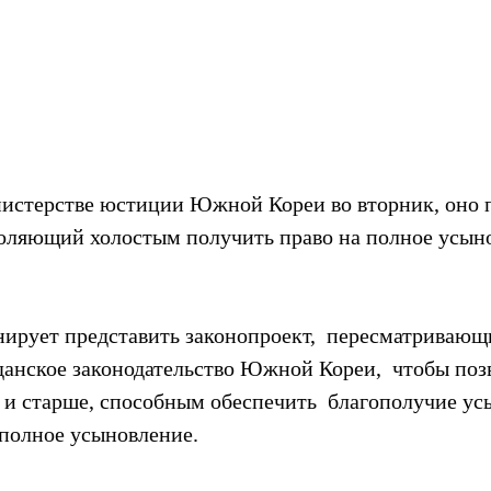
нистерстве юстиции Южной Кореи во вторник, оно п
воляющий холостым получить право на полное усыно
ирует представить законопроект,  пересматривающ
анское законодательство Южной Кореи,  чтобы поз
т и старше, способным обеспечить  благополучие ус
 полное усыновление.