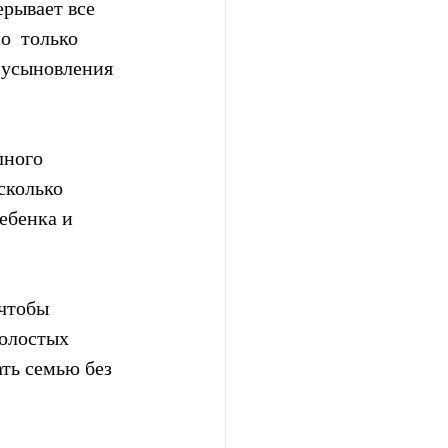
рывает все  
  только 
 усыновления 
лного 
сколько 
ебенка и 
чтобы 
холостых 
ть семью без 