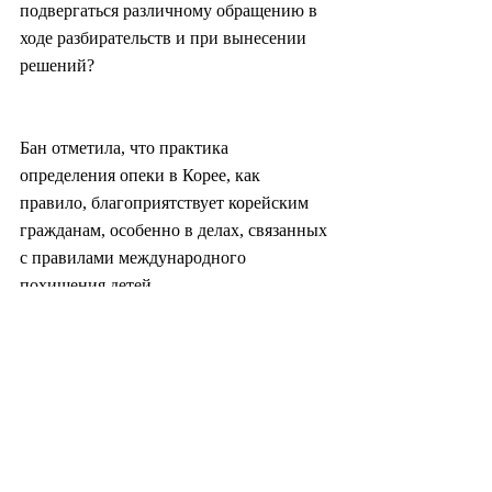
подвергаться различному обращению в 
ходе разбирательств и при вынесении 
решений?
Бан отметила, что практика 
определения опеки в Корее, как 
правило, благоприятствует корейским 
гражданам, особенно в делах, связанных 
с правилами международного 
похищения детей.
«Когда иностранный гражданин 
вывозит ребенка за границу без 
согласия супруга (супруги), от него 
могут потребовать вернуть ребенка в 
соответствии с Гаагской конвенцией, 