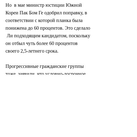
Но  в мае министр юстиции Южной 
Кореи Пак Бом Ге одобрил поправку, в  
соответствии с которой планка была 
понижена до 60 процентов. Это сделало 
 Ли подходящим кандидатом, поскольку 
он отбыл чуть более 60 процентов  
своего 2,5-летнего срока.
Прогрессивные гражданские группы 
тоже  заявили, что условно-досрочное 
освобождение Ли проблематично с 
учетом  текущих судебных процессов.
Ранее в этом месяце 1056 профсоюзов,  
правозащитных и общественных 
организаций выразили обеспокоенность 
тем,  что условно-досрочное 
освобождение Ли может повлиять на 