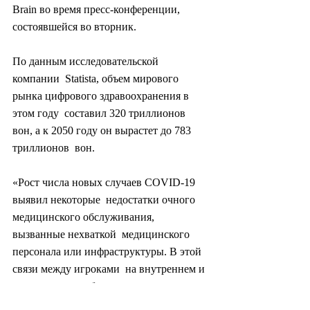
Brain во время пресс-конференции,  
состоявшейся во вторник.
По данным исследовательской 
компании  Statista, объем мирового 
рынка цифрового здравоохранения в 
этом году  составил 320 триллионов 
вон, а к 2050 году он вырастет до 783 
триллионов  вон.
«Рост числа новых случаев COVID-19 
выявил некоторые  недостатки очного 
медицинского обслуживания, 
вызванные нехваткой  медицинского 
персонала или инфраструктуры. В этой 
связи между игроками  на внутреннем и 
мировом рынке будет вестись острая 
конкуренция за  лидерство на рынке 