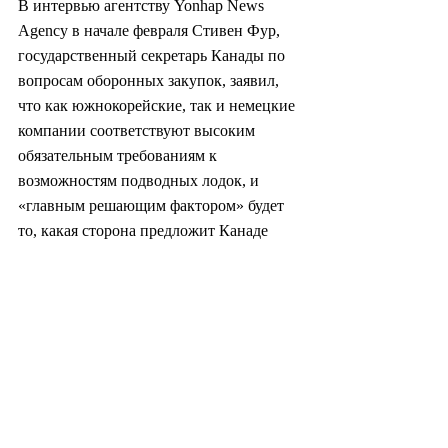
В интервью агентству Yonhap News 
Agency в начале февраля Стивен Фур, 
государственный секретарь Канады по 
вопросам оборонных закупок, заявил, 
что как южнокорейские, так и немецкие 
компании соответствуют высоким 
обязательным требованиям к 
возможностям подводных лодок, и 
«главным решающим фактором» будет 
то, какая сторона предложит Канаде 
«максимальную экономическую 
выгоду». (Yonhap)
#южнаякорея
#корея
#политика
#экономика
#промышленность
#технология
#медицина
#бизнес
#финансы
#оборона
#оружие
#армия