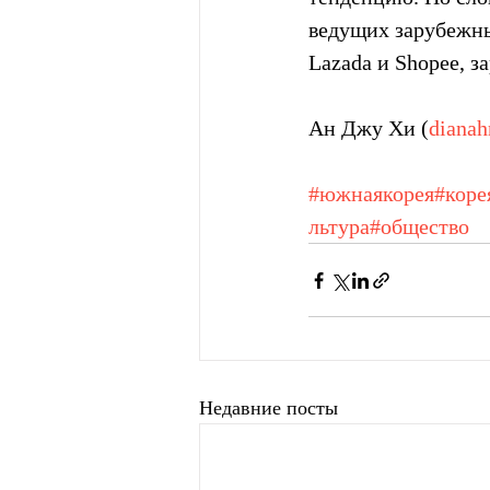
ведущих зарубежны
Lazada и Shopee, з
Ан Джу Хи (
diana
#южнаякорея
#коре
льтура
#общество
Недавние посты