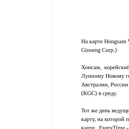
На карте Hongsam 
Ginseng Corp.)
Хонсам,  корейски
Лунному Новому го
Австралии, России
(KGC) в среду.
Тот же день ведущ
карту, на которой
карте,  EveryTime 