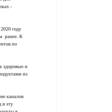
ках -  
2020 году  
  ранее. К 
ентов по 
к здоровью и  
родуктами из 
ие каналов  
в эту  
дукты в  