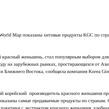
World Map показаны хитовые продукты KGC по стра
й красный женьшень, стал популярным выбором для 
ду на зарубежных рынках, простирающихся от Ази
 и Ближнего Востока, сообщила компания Korea Gins
ий корейский  производитель красного женьшеня пр
 показаны самые продаваемые продукты по странам. 
- пакетики с экстрактом красного женьшеня, удобные