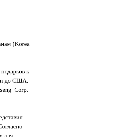
нам (Korea 
подарков к  
и до США,  
eng  Corp. 
едставил 
Согласно 
 для  