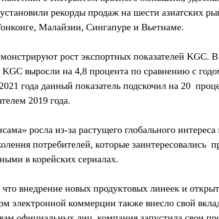
установили рекорды продаж на шести азиатских рын
Гонконге, Малайзии, Сингапуре и Вьетнаме.
емонстрируют рост экспортных показателей KGC. В 
KGC выросли на 4,8 процента по сравнению с годом
2021 года данный показатель подскочил на 20  проц
телем 2019 года.
сама» росла из-за растущего глобального интереса 
коления потребителей, которые заинтересовались  п
ными в корейских сериалах.
 что внедрение новых продуктовых линеек и открыт
рм электронной коммерции также внесло свой вклад 
вам официальных лиц, компания запустила свои про