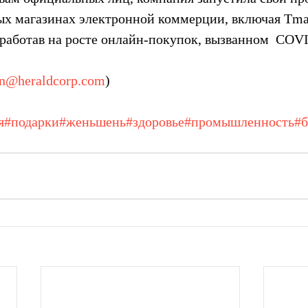
х магазинах электронной коммерции, включая Tmal
аработав на росте онлайн-покупок, вызванном  COV
hn@heraldcorp.com
)
я
#подарки
#женьшень
#здоровье
#промышленность
#б