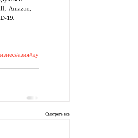
l,  Amazon, 
ID-19.
изнес
#азия
#ку
Смотреть все