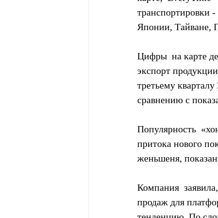
транспортировки - 
Японии, Тайване, 
Цифры  на карте д
экспорт продукции 
третьему кварталу 
сравнению с показа
Популярность  «хон
притока нового по
женьшеня, показан
Компания  заявила,
продаж для платфо
тенденцию. По сло