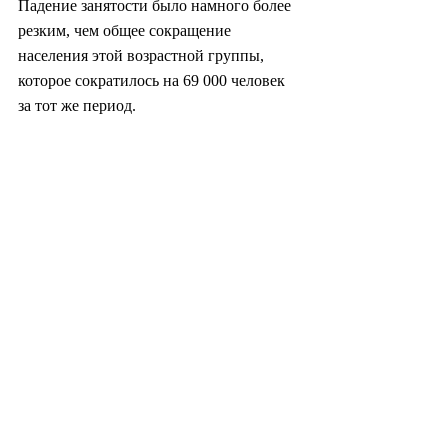
Падение занятости было намного более 
резким, чем общее сокращение 
населения этой возрастной группы, 
которое сократилось на 69 000 человек 
за тот же период.
minsikyoon@heraldcorp.com
#южнаякорея
#корея
#политика
#экономика
#промышленность
#культура
#общество
#зарплата
#карьера
#найм
#вакансия
#финансы
#бизнес
#искусство
#технология
#образование
#азия