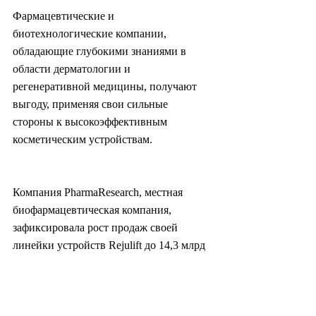
Фармацевтические и 
биотехнологические компании, 
обладающие глубокими знаниями в 
области дерматологии и 
регенеративной медицины, получают 
выгоду, применяя свои сильные 
стороны к высокоэффективным 
косметическим устройствам.
Компания PharmaResearch, местная 
биофармацевтическая компания, 
зафиксировала рост продаж своей 
линейки устройств Rejulift до 14,3 млрд 
вон (9,7 млн. долл. США) в 2025 году, 
что на 40% больше, чем годом ранее, в 
то время как компания Classys, 
известная своими клиническими 