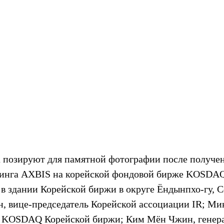
позируют для памятной фотографии после получен
инга AXBIS на корейской фондовой бирже KOSDAQ,
 в здании Корейской биржи в округе Ёндынпхо-гу, С
н, вице-председатель Корейской ассоциации IR; Мин
ка KOSDAQ Корейской биржи; Ким Мён Чжин, генер