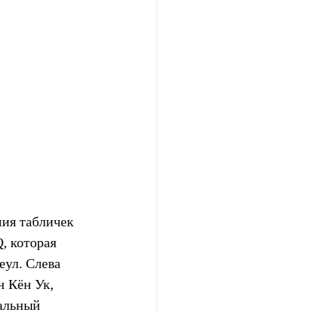
ия табличек 
 которая 
еул. Слева 
 Кён Ук, 
альный 