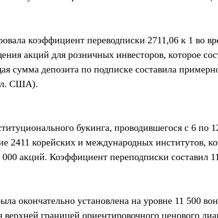
овала коэффициент переводписки 2711,06 к 1 во вр
ения акций для розничных инвесторов, которое сост
ая сумма депозита по подписке составила примерно
лл. США).
ституционального букинга, проводившегося с 6 по 12
ие 2411 корейских и международных институтов, ко
7 000 акций. Коэффициент переподписки составил 11
ла окончательно установлена на уровне 11 500 вон 
я верхней границей ориентировочного ценового диап