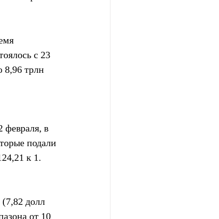
емя 
оялось с 23 
 8,96 трлн 
 февраля, в 
торые подали 
24,21 к 1.
(7,82 долл 
азона от 10 