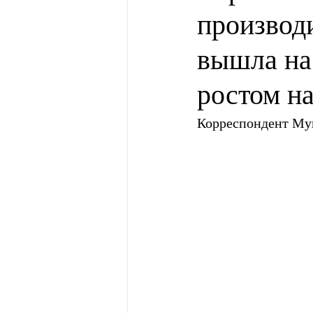
производ
вышла н
ростом н
Корреспондент Му