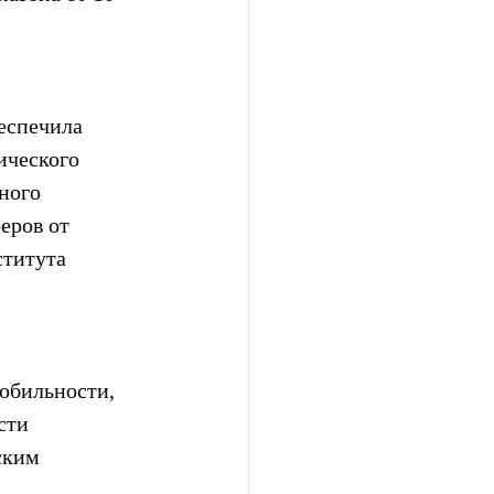
еспечила 
ического 
ного 
еров от 
титута 
обильности, 
сти 
ским 