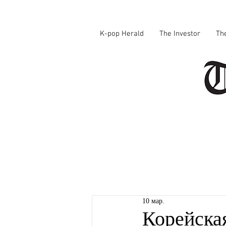
K-pop Herald
The Investor
Th
10 мар.
Корейска