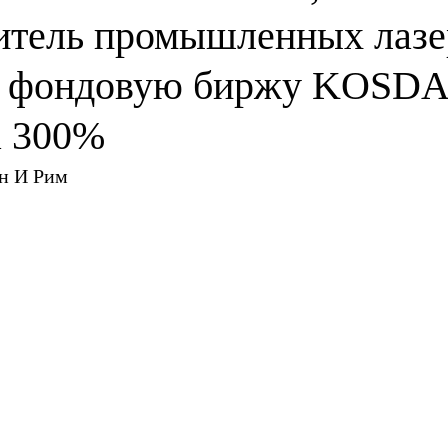
итель промышленных лазе
а фондовую биржу KOSDA
а 300%
н И Рим