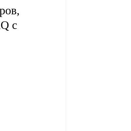
ров,
Q с