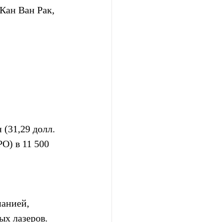
Кан Ван Рак, 
 
 (31,29 долл. 
O) в 11 500 
панией, 
х лазеров.