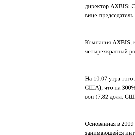
директор AXBIS; Со
вице-председател
Компания AXBIS, к
четырехкратный ро
На 10:07 утра того
США), что на 300%
вон (7,82 долл. СШ
Основанная в 2009 
занимающейся инт