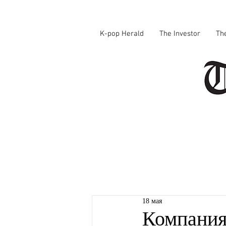
K-pop Herald
The Investor
Th
18 мая
Компания 