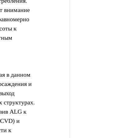
ребления. 
т внимание 
равномерно 
соты к 
тным 
ая в данном 
осаждения и 
выход 
 структурах. 
вив ALG к 
(CVD) и 
ти к 