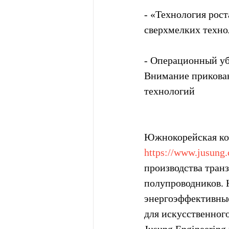
- «Технология рос
сверхмелких техно
- Операционный убы
Внимание прикован
технологий
Южнокорейская ком
https://www.jusung
производства тран
полупроводников. 
энергоэффективные
для искусственног