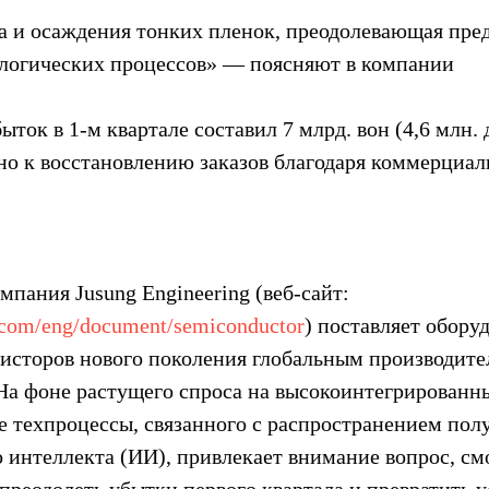
та и осаждения тонких пленок, преодолевающая пре
логических процессов» — поясняют в компании
ток в 1-м квартале составил 7 млрд. вон (4,6 млн.
о к восстановлению заказов благодаря коммерциал
пания Jusung Engineering (веб-сайт: 
.com/eng/document/semiconductor
) поставляет обору
зисторов нового поколения глобальным производите
На фоне растущего спроса на высокоинтегрированны
 техпроцессы, связанного с распространением пол
о интеллекта (ИИ), привлекает внимание вопрос, см