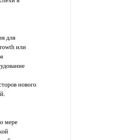
спехи в 
я для 
rowth или 
м 
удование 
сторов нового 
й.
о мере 
кой 