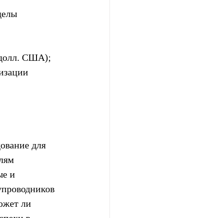
делы 
 долл. США); 
изации 
дование для 
лям 
е и 
упроводников 
ожет ли 