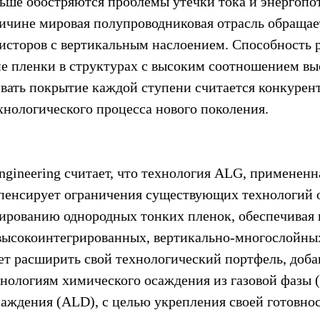
льше обостряются проблемы утечки тока и энергопот
ичине мировая полупроводниковая отрасль обращае
зисторов с вертикальным наслоением. Способность 
е пленки в структурах с высоким соотношением вы
вать покрытие каждой ступени считается конкурен
нологического процесса нового поколения.
gineering считает, что технология ALG, примененн
пенсирует ограничения существующих технологий 
ированию однородных тонких пленок, обеспечивая 
высокоинтегрированных, вертикально-многослойных
т расширить свой технологический портфель, доба
ологиям химического осаждения из газовой фазы 
саждения (ALD), с целью укрепления своей готовнос