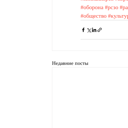
#оборона
#рсзо
#р
#общество
#культу
Недавние посты