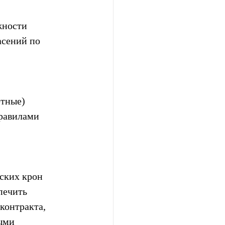
жности 
асений по 
тные) 
правилами 
ских крон 
печить 
контракта, 
ыми 