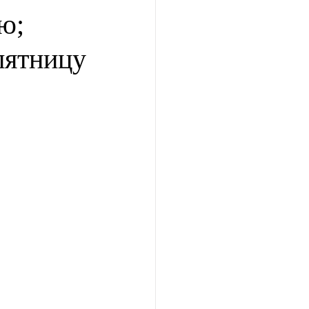
ю;
пятницу