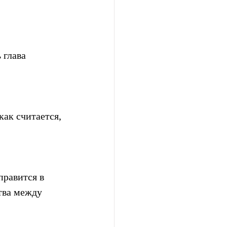
 глава 
как считается, 
правится в 
тва между 