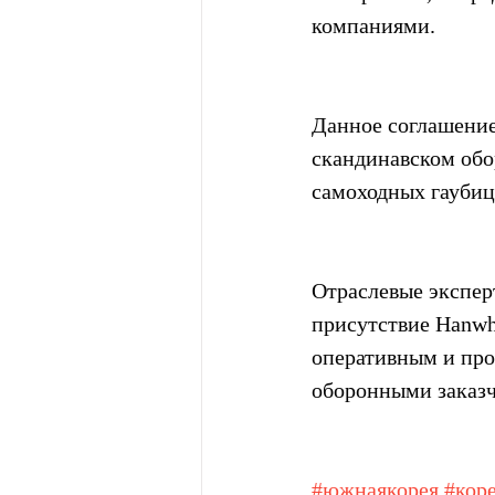
компаниями.
Данное соглашение
скандинавском обо
самоходных гаубиц 
Отраслевые эксперт
присутствие Hanwha
оперативным и пр
оборонными заказч
#южнаякорея
#кор