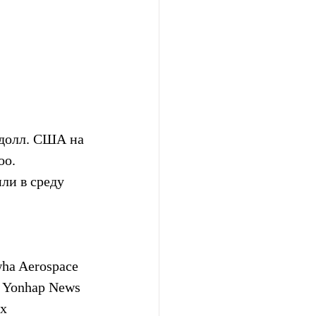
 долл. США на 
o. 
ли в среду 
ha Aerospace 
 Yonhap News 
х 