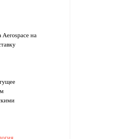
 Aerospace на 
тавку 
тущее 
м 
скими 
логия