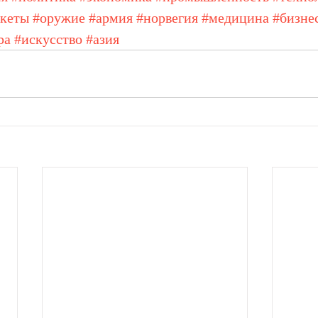
акеты
#оружие
#армия
#норвегия
#медицина
#бизне
ра
#искусство
#азия