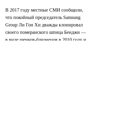
В 2017 году местные СМИ сообщили, 
что покойный председатель Samsung 
Group Ли Гон Хи дважды клонировал 
своего померанского шпица Бенджи — 
в виде щенков-близнецов в 2010 году и 
в виде еще одного щенка в 2017 году. В 
2018 году американская певица и 
актриса Барбра Стрейзанд вызвала 
споры, заявив, что она клонировала 
свою собаку Саманту в двух новых 
щенков.
По словам Хан Кён Тэ, генерального 
директора KrioAsia - стартапа, который 
вместе с профессором Хваном начал 
предлагать услуги по клонированию 