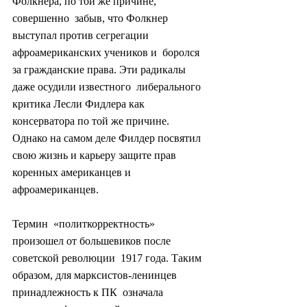
Фолкнера, по той же причине, 
совершенно  забыв, что Фолкнер 
выступал против сегрегации 
афроамериканских учеников и  боролся 
за гражданские права. Эти радикалы 
даже осудили известного  либерального 
критика Лесли Фидлера как 
консерватора по той же причине.  
Однако на самом деле Филдер посвятил 
свою жизнь и карьеру защите прав  
коренных американцев и 
афроамериканцев.
Термин  «политкорректность» 
произошел от большевиков после 
советской революции  1917 года. Таким 
образом, для марксистов-ленинцев 
принадлежность к ПК  означала 