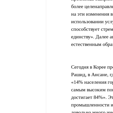
более целенаправл
на эти изменения в
использовании усл
способствует стре
единству». Далее а
естественным обра
Сегодня в Корее п
Рашид, в Ансане, 
«14% населения гор
самым высоким пока
достигает 84%». Э
промышленности и с
довольно много ин