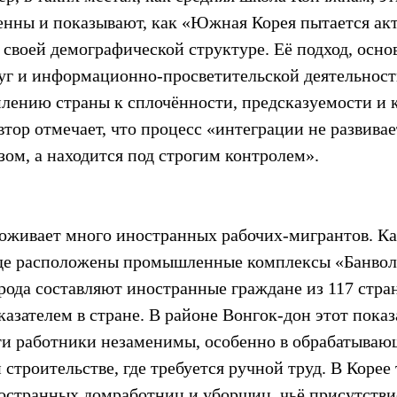
енны и показывают, как «Южная Корея пытается акт
 своей демографической структуре. Её подход, осно
уг и информационно-просветительской деятельност
млению страны к сплочённости, предсказуемости и 
втор отмечает, что процесс «интеграции не развивае
зом, а находится под строгим контролем».
роживает много иностранных рабочих-мигрантов. Ка
где расположены промышленные комплексы «Банволь
ода составляют иностранные граждане из 117 стран,
зателем в стране. В районе Вонгок-дон этот показ
ти работники незаменимы, особенно в обрабатываю
троительстве, где требуется ручной труд. В Корее 
остранных домработниц и уборщиц, чьё присутстви