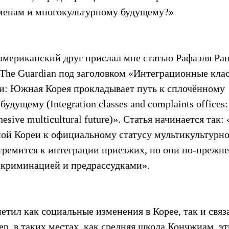
менам и многокультурному будущему?»
американский друг прислал мне статью Рафаэля Раш
The Guardian под заголовком «Интеграционные клас
: Южная Корея прокладывает путь к сплочённому 
дущему (Integration classes and complaints offices:
ohesive multicultural future)». Статья начинается так:
й Кореи к официальному статусу мультикультурно
стремится к интеграции приезжих, но они по-прежн
скриминацией и предрассудками».
етил как социальные изменения в Корее, так и связ
р, в таких местах, как средняя школа Кончжиам, эт