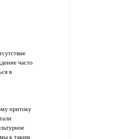
тсутствие 
дение часто 
ся в 
ому притоку 
тали 
ультурное 
 мы к таким 