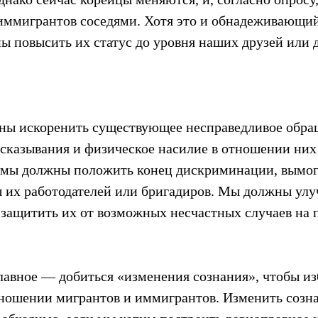
иммигрантов соседями. Хотя это и обнадеживающий
ы повысить их статус до уровня наших друзей или 
ны искоренить существующее несправедливое обра
сказывания и физическое насилие в отношении них 
, мы должны положить конец дискриминации, вымога
ы их работодателей или бригадиров. Мы должны улу
 защитить их от возможных несчастных случаев на 
лавное — добиться «изменения сознания», чтобы изб
тношении мигрантов и иммигрантов. Изменить созн