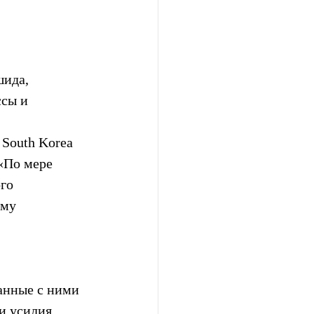
ида, 
сы и 
 South Korea 
 «По мере 
го 
ему 
анные с ними 
и усилия 