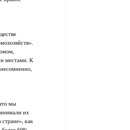
ществе 
мохозяйств». 
омом, 
и местами. К 
 несомненно, 
что мы 
инимали их 
 стране», как 
, более 60% 