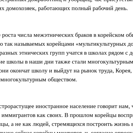
их домохозяек, работающих полный рабочий день.
е роста числа межэтнических браков в корейском об
ло так называемых корейцами «мультикультурных до
разных этнических групп учатся в школах рядом с д
ие школы в наши дни также стали многокультурным
они окончат школу и выйдут на рынок труда, Корея,
 многокультурным обществом.
строрастущее иностранное население говорит нам, 
иммигрантов как своих. В прошлом корейцы воспр
цы, а не как людей, стремящихся построить жизнь в
нако сейчас корейцы меняются, и, согласно опросу