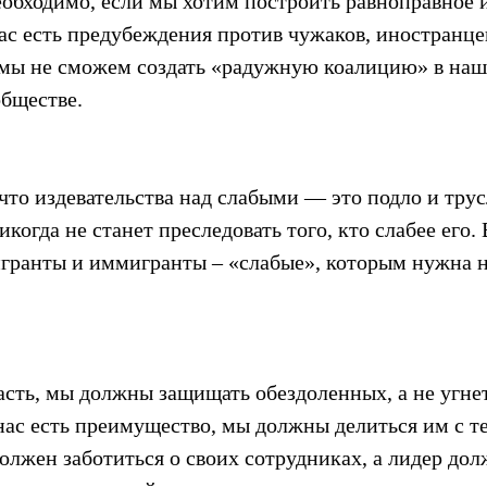
еобходимо, если мы хотим построить равноправное 
ас есть предубеждения против чужаков, иностранцев
, мы не сможем создать «радужную коалицию» в на
бществе.
то издевательства над слабыми — это подло и трус
когда не станет преследовать того, кто слабее его. 
гранты и иммигранты – «слабые», которым нужна 
ласть, мы должны защищать обездоленных, а не угнет
нас есть преимущество, мы должны делиться им с тем
должен заботиться о своих сотрудниках, а лидер дол