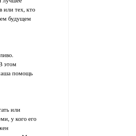
и лучшее 
 или тех, кто 
шем будущем 
ливо. 
В этом 
наша помощь 
ать или 
и, у кого его 
жен 