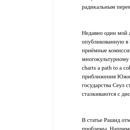
радикальным пере
Недавно один мой 
опубликованную в 
приёмные комиссии
многокультурному бу
charts a path to a c
приближения Южно
государства Сеул 
сталкиваются с ди
В статье Рашид отм
проблемы. Наприме