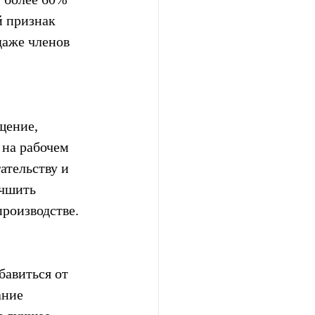
 признак 
даже членов 
щение, 
на рабочем 
тельству и 
чшить 
производстве.
авиться от 
ание 