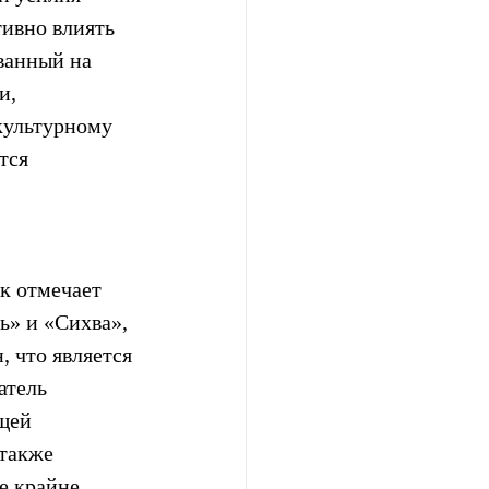
ивно влиять 
ванный на 
и, 
культурному 
тся 
к отмечает 
» и «Сихва», 
 что является 
атель 
щей 
также 
е крайне 