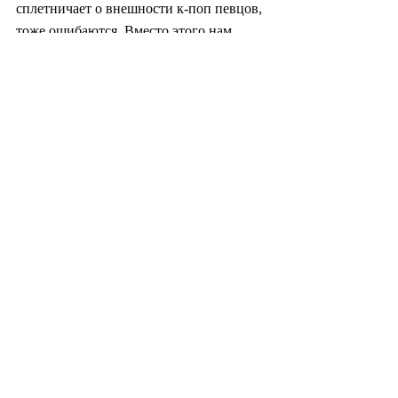
сплетничает о внешности к-поп певцов, 
тоже ошибаются. Вместо этого нам 
следует ценить их чарующие голоса и 
очаровательные песни.
Прежде чем мы начнем слишком 
гордиться успехом «Кей-поп-охотниц на 
демонов», нам нужно быть открытыми 
и расширить кругозор, как это делает 
завораживающий анимационный 
фильм. Нам нужно примириться с теми, 
кто не является одним из нас. Нам также 
необходимо быть смиренными и 
скромными. В этом и заключается 
истинный успех «Кей-поп-охотниц на 
демонов».