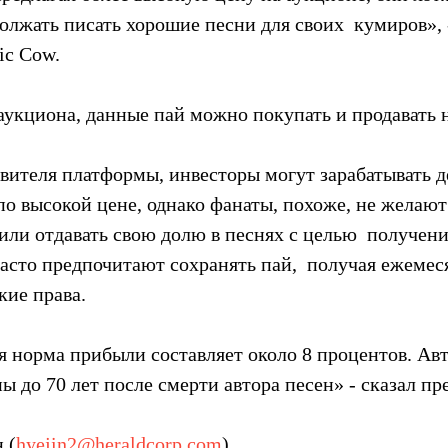
олжать писать хорошие песни для своих  кумиров», -
ic Cow.
аукциона, данные пай можно покупать и продавать 
вителя платформы, инвесторы могут зарабатывать де
по высокой цене, однако фанаты, похоже, не желают 
или отдавать свою долю в песнях с целью  получен
часто предпочитают сохранять пай,  получая ежемес
кие права.
я норма прибыли составляет около 8 процентов. Ав
 до 70 лет после смерти автора песен» - сказал пр
 (
hyejin2@heraldcorp.com
)