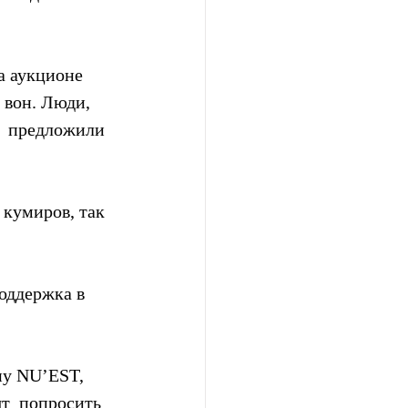
а аукционе 
 вон. Люди,  
  предложили 
кумиров, так 
оддержка в  
пу NU’EST, 
ят  попросить 