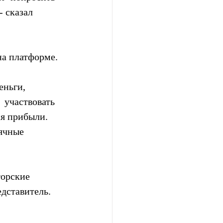
 сказал 
на платформе.
ньги,  
 участвовать 
ия прибыли. 
ячные 
торские 
едставитель.