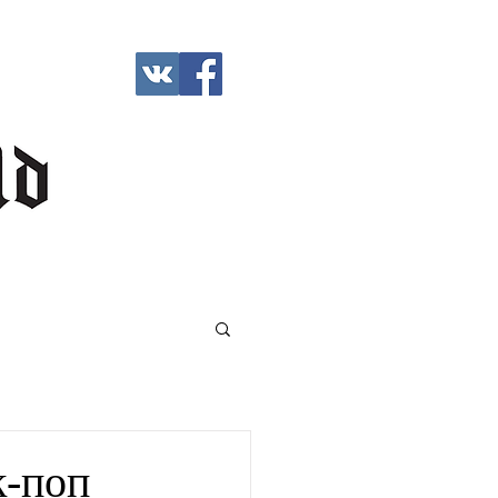
к-поп