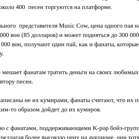
 около 400  песен торгуются на платформе.
ного  представителя Music Cow, цена одного пая н
 000 вон (85 долларов) и может подняться до 300 000
000 вон, получают один пай, как и фанаты, которые
у.
е мешает фанатам тратить деньги на своих любимых 
втору песен.
аписаны не их кумирами, фанаты считают, что их п
ким-то образом дойдет до их кумиров.
ью с фанатами, поддерживающими K-pop бойз-груп
 предлагая более высокую цену на аукционе, они хот