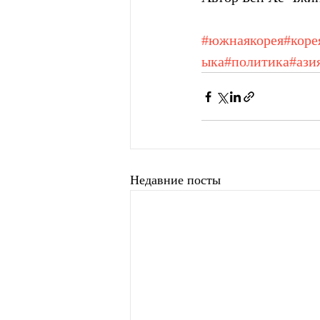
#южнаякорея
#коре
ыка
#политика
#ази
Недавние посты