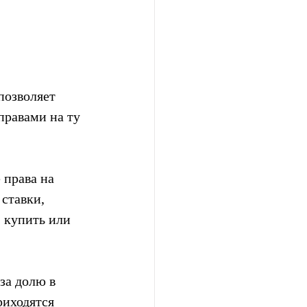
озволяет  
правами на ту 
 права на 
ставки, 
 купить или 
за долю в 
риходятся 