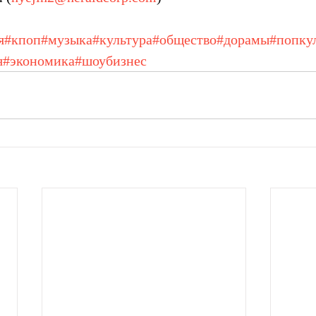
я
#кпоп
#музыка
#культура
#общество
#дорамы
#попку
я
#экономика
#шоубизнес