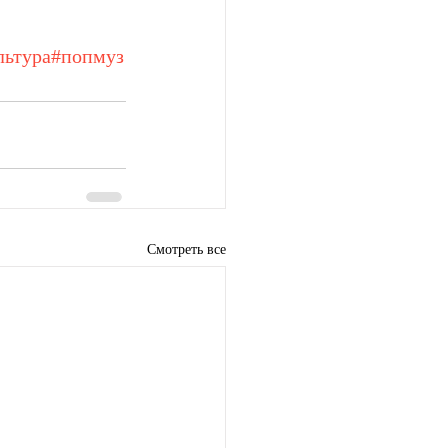
льтура
#попмуз
Смотреть все