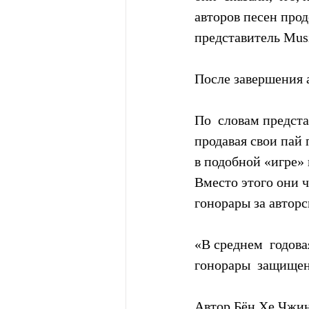
авторов песен прод
представитель Mus
После завершения 
По  словам предста
продавая свои пай 
в подобной «игре» 
Вместо этого они 
гонорары за авторс
«В среднем  годова
гонорары  защищены
Автор Бён Хе Чжин